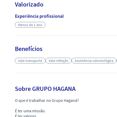
Valorizado
Experiência profissional
Menos de 1 ano
Benefícios
Vale-transporte
Vale-refeição
Assistência odontológica
Sobre GRUPO HAGANA
O que é trabalhar no Grupo Haganá?
É ter uma missão.
É ter valores.